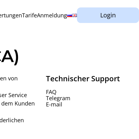
Login
rtungen
Tarife
Anmeldung
CA)
Technischer Support
men von
FAQ
ser Service
Telegram
nen dem Kunden
E-mail
rderlichen